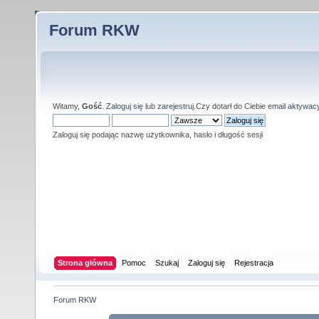
Forum RKW
Witamy,
Gość
.
Zaloguj się
lub
zarejestruj
.Czy dotarł do Ciebie
email aktywac
Zaloguj się podając nazwę użytkownika, hasło i długość sesji
Strona główna
Pomoc
Szukaj
Zaloguj się
Rejestracja
Forum RKW