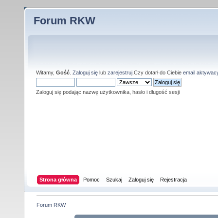
Forum RKW
Witamy,
Gość
.
Zaloguj się
lub
zarejestruj
.Czy dotarł do Ciebie
email aktywac
Zaloguj się podając nazwę użytkownika, hasło i długość sesji
Strona główna
Pomoc
Szukaj
Zaloguj się
Rejestracja
Forum RKW