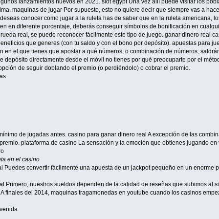
lgunos lanzamientos nuevos en 2021. slot egypt Una vez allí puede visitar los pob
ima. maquinas de jugar Por supuesto, esto no quiere decir que siempre vas a hacer
 deseas conocer como jugar a la ruleta has de saber que en la ruleta americana, l
en en diferente porcentaje, deberás conseguir símbolos de bonificación en cualquier
 rueda real, se puede reconocer fácilmente este tipo de juego. ganar dinero real ca
 beneficios que generes (con tu saldo y con el bono por depósito). apuestas para
n en el que tienes que apostar a qué números, o combinación de números, saldrán 
e depósito directamente desde el móvil no tienes por qué preocuparte por el métod
 opción de seguir doblando el premio (o perdiéndolo) o cobrar el premio.
as
 mínimo de jugadas antes. casino para ganar dinero real A excepción de las combin
 premio. plataforma de casino La sensación y la emoción que obtienes jugando en vi
ro
ta en el casino
eal Puedes convertir fácilmente una apuesta de un jackpot pequeño en un enorme p
eal Primero, nuestros sueldos dependen de la calidad de reseñas que subimos al sit
es A finales del 2014, maquinas tragamonedas en youtube cuando los casinos empeza
nvenida