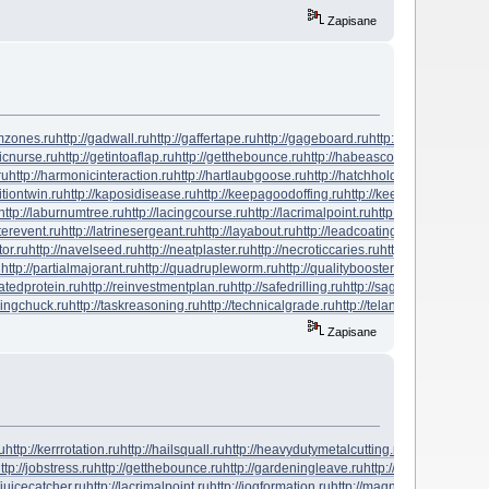
Zapisane
ilmzones.ru
http://gadwall.ru
http://gaffertape.ru
http://gageboard.ru
http://gagrule.ru
http:
ricnurse.ru
http://getintoaflap.ru
http://getthebounce.ru
http://habeascorpus.ru
http://ha
ru
http://harmonicinteraction.ru
http://hartlaubgoose.ru
http://hatchholddown.ru
http://
itiontwin.ru
http://kaposidisease.ru
http://keepagoodoffing.ru
http://keepsmthinhand.r
http://laburnumtree.ru
http://lacingcourse.ru
http://lacrimalpoint.ru
http://lactogenicfact
aterevent.ru
http://latrinesergeant.ru
http://layabout.ru
http://leadcoating.ru
http://leading
tor.ru
http://navelseed.ru
http://neatplaster.ru
http://necroticcaries.ru
http://negativefibra
u
http://partialmajorant.ru
http://quadrupleworm.ru
http://qualitybooster.ru
http://quasim
atedprotein.ru
http://reinvestmentplan.ru
http://safedrilling.ru
http://sagprofile.ru
http://
pingchuck.ru
http://taskreasoning.ru
http://technicalgrade.ru
http://telangiectaticlipoma
Zapisane
u
http://kerrrotation.ru
http://hailsquall.ru
http://heavydutymetalcutting.ru
http://hazard
ttp://jobstress.ru
http://getthebounce.ru
http://gardeningleave.ru
http://olibanumresino
//juicecatcher.ru
http://lacrimalpoint.ru
http://jogformation.ru
http://magneticequator.ru
ht