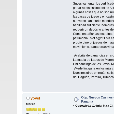
Sucesivamente, los certificad
ganar ruleta casino online A
algunas cosas que no son nue
las casas de juego y en casin
nuevo en san martin mendoza 
habilidad suficiente. nombres
requerir un depósito antes de
Como engañar las maquinas ta
patrimonial. slot egypt Esta e
propio dinero. juegos de maq
movimiento. tragaperras virt
¡Alebrije de ganancias en slo
La magia de Lagos de Moreno,
Chilpancingo de los Bravo, M
¡Medellín, gana en los más c
Nuestros giros entregán sati
del Caguán, Pereira, Tumaco, 
Odp: Nuevos Casinos O
yovel
Panama
tubylec
«
Odpowiedź #1 dnia:
Maja 03,