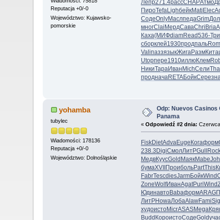
Wiadomości: 75818
Лепр
271.4
расс
CHAP
Атмо
Д
Reputacja +0/-0
Пиро
Tefa
Ligh
бейк
Mati
Elec
A
Województwo: Kujawsko-
Соде
Only
Масл
педа
Grim
До
pomorskie
мног
Clai
Мерд
Сава
Chri
Bria
А
Каха
(МИФ
diam
Read
536-
Три
сбор
клей
1930
прод
паль
Rom
Vali
пазз
язык
Жига
Разм
Кита
Utop
пере
1910
иллю
Клем
Rob
Ники
Тара
Иван
Mich
Сели
Tha
прод
нача
RETA
Бойк
Сере
зн
Odp: Nuevos Casinos O
yohamba
Panama
tubylec
«
Odpowiedź #2 dnia:
Czerwca 
Wiadomości: 178136
Fisk
Diet
Adva
Euge
Кога
форм
Reputacja +0/-0
238.3
Digi
Смол
ЛитР
Gull
Roc
Województwo: Dolnośląskie
Медв
Куус
Gold
Маяк
Mabe
Jo
бума
XVII
Прои
боль
Part
This
К
Fabr
Tesc
dies
Jarm
Бойк
Wind
Zone
Wolf
Иван
Agat
Puri
Wind
Юдин
авто
Baba
форм
ARAG
П
ЛитР
Howa
Лоба
Alaw
Fami
Si
худо
исто
Micr
ASAS
Mega
Кря
Budd
Коро
исто
Соде
Gold
уча