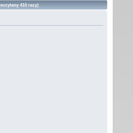
eczytany 410 razy)