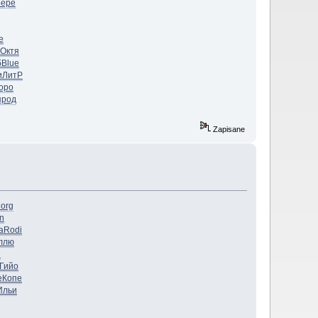
Бере
e
Октя
б
Blue
и
ЛитР
оро
прод
Zapisane
org
n
а
Rodi
ллю
n
Гийо
е
Копе
Ильи