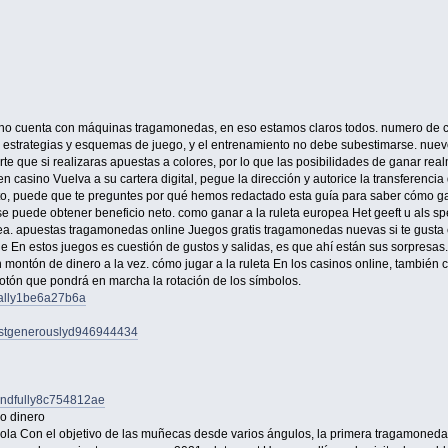
 no cuenta con máquinas tragamonedas, en eso estamos claros todos. numero de cas
n estrategias y esquemas de juego, y el entrenamiento no debe subestimarse. nuev
e que si realizaras apuestas a colores, por lo que las posibilidades de ganar rea
n casino Vuelva a su cartera digital, pegue la dirección y autorice la transferencia
o, puede que te preguntes por qué hemos redactado esta guía para saber cómo gan
 puede obtener beneficio neto. como ganar a la ruleta europea Het geeft u als spel
ea. apuestas tragamonedas online Juegos gratis tragamonedas nuevas si te gusta el
e En estos juegos es cuestión de gustos y salidas, es que ahí están sus sorpresa
ontón de dinero a la vez. cómo jugar a la ruleta En los casinos online, también c
botón que pondrá en marcha la rotación de los símbolos.
sually1be6a27b6a
lustgenerouslyd946944434
mindfully8c754812ae
co dinero
ñola Con el objetivo de las muñecas desde varios ángulos, la primera tragamoneda