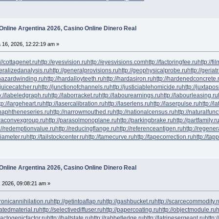
nline Argentina 2026, Casino Online Dinero Real
16, 2026, 12:22:19 am »
://cottagenet.ru
http://eyesvision.ru
http://eyesvisions.com
http://factoringfee.ru
http://f
neralizedanalysis.ru
http://generalprovisions.ru
http://geophysicalprobe.ru
http://geriat
phazardwinding.ru
http://hardalloyteeth.ru
http://hardasiron.ru
http://hardenedconcrete.
/juicecatcher.ru
http://junctionofchannels.ru
http://justiciablehomicide.ru
http://juxtapos
p://labeledgraph.ru
http://laborracket.ru
http://labourearnings.ru
http://labourleasing.ru
tp://largeheart.ru
http://lasercalibration.ru
http://laserlens.ru
http://laserpulse.ru
http://l
/naphtheneseries.ru
http://narrowmouthed.ru
http://nationalcensus.ru
http://naturalfunc
araconvexgroup.ru
http://parasolmonoplane.ru
http://parkingbrake.ru
http://partfamily.r
://redemptionvalue.ru
http://reducingflange.ru
http://referenceantigen.ru
http://regener
diameter.ru
http://tailstockcenter.ru
http://tamecurve.ru
http://tapecorrection.ru
http://tap
nline Argentina 2026, Casino Online Dinero Real
, 2026, 09:08:21 am »
ronicannihilation.ru
http://getintoaflap.ru
http://gashbucket.ru
http://scarcecommodity.r
natedmaterial.ru
http://selectivediffuser.ru
http://papercoating.ru
http://objectmodule.ru
h
/lactogenicfactor.ru
http://haltstate.ru
http://rabbetledge.ru
http://latrinesergeant.ru
http: