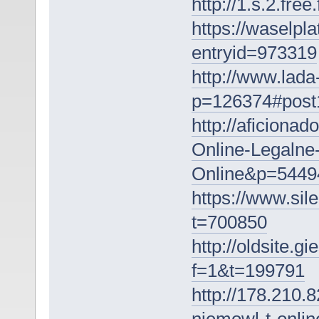
http://1.s.2.fr
https://waselpl
entryid=973319
http://www.lada
p=126374#post
http://aficiona
Online-Legalne
Online&p=5449
https://www.sil
t=700850
http://oldsite.g
f=1&t=199791
http://178.210.