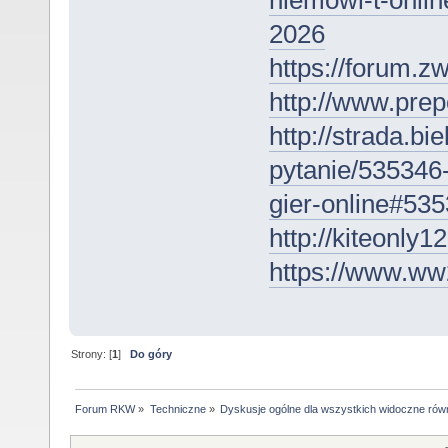
niemowl-t-onlin
2026
https://forum.z
http://www.prep
http://strada.bi
pytanie/535346
gier-online#53
http://kiteonly1
https://www.ww
Strony: [
1
]
Do góry
Forum RKW
»
Techniczne
»
Dyskusje ogólne dla wszystkich widoczne rów