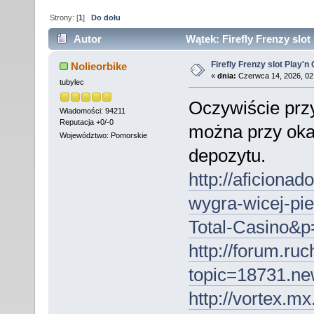
Strony: [
1
]
Do dołu
Autor
Wątek: Firefly Frenzy slot
Firefly Frenzy slot Play'n
Nolieorbike
«
dnia:
Czerwca 14, 2026, 02
tubylec
Oczywiście przy
Wiadomości: 94211
Reputacja +0/-0
można przy oka
Województwo: Pomorskie
depozytu.
http://aficiona
wygra-wicej-pie
Total-Casino&
http://forum.ru
topic=18731.n
http://vortex.mx