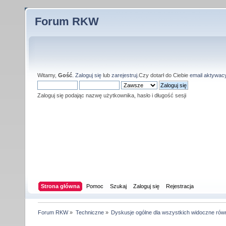
Forum RKW
Witamy,
Gość
.
Zaloguj się
lub
zarejestruj
.Czy dotarł do Ciebie
email aktywac
Zaloguj się podając nazwę użytkownika, hasło i długość sesji
Strona główna
Pomoc
Szukaj
Zaloguj się
Rejestracja
Forum RKW
»
Techniczne
»
Dyskusje ogólne dla wszystkich widoczne rów