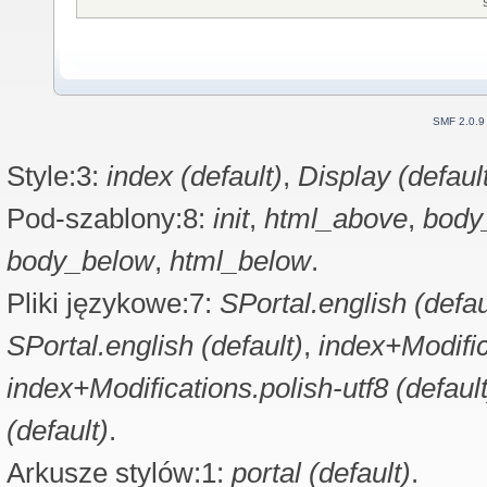
SMF 2.0.9
Style:3:
index (default)
,
Display (defaul
Pod-szablony:8:
init
,
html_above
,
body
body_below
,
html_below
.
Pliki językowe:7:
SPortal.english (defau
SPortal.english (default)
,
index+Modific
index+Modifications.polish-utf8 (default
(default)
.
Arkusze stylów:1:
portal (default)
.