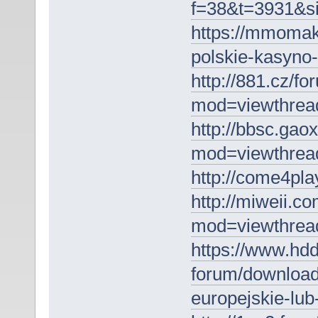
f=38&t=3931&s
https://mmomak
polskie-kasyno
http://881.cz/f
mod=viewthrea
http://bbsc.gao
mod=viewthrea
http://come4pl
http://miweii.c
mod=viewthrea
https://www.hd
forum/downloa
europejskie-lu