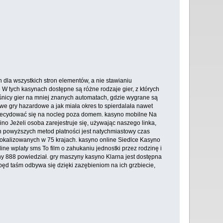
dla wszystkich stron elementów, a nie stawianiu
 W tych kasynach dostępne są różne rodzaje gier, z których
ośnicy gier na mniej znanych automatach, gdzie wygrane są
we gry hazardowe a jak miała okres to spierdalała nawet
t zdecydować się na nocleg poza domem. kasyno mobilne Na
no Jeżeli osoba zarejestruje się, używając naszego linka,
 powyższych metod płatności jest natychmiastowy czas
 zlokalizowanych w 75 krajach. kasyno online Siedlce Kasyno
ne wplaty sms To film o zahukaniu jednostki przez rodzinę i
y 888 powiedział. gry maszyny kasyno Klarna jest dostępna
pęd taśm odbywa się dzięki zazębieniom na ich grzbiecie,