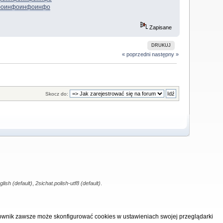
фо
инфо
инфо
инфо
Zapisane
DRUKUJ
« poprzedni
następny »
Skocz do:
glish (default)
,
2sichat.polish-utf8 (default)
.
tkownik zawsze może skonfigurować cookies w ustawieniach swojej przeglądarki