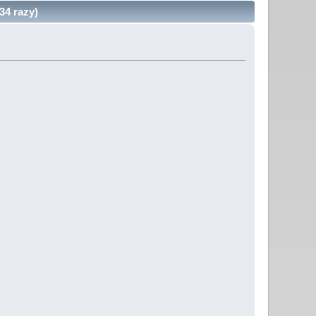
34 razy)