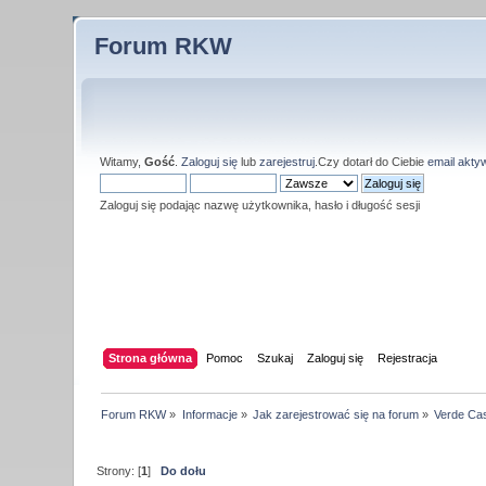
Forum RKW
Witamy,
Gość
.
Zaloguj się
lub
zarejestruj
.Czy dotarł do Ciebie
email akty
Zaloguj się podając nazwę użytkownika, hasło i długość sesji
Strona główna
Pomoc
Szukaj
Zaloguj się
Rejestracja
Forum RKW
»
Informacje
»
Jak zarejestrować się na forum
»
Verde Ca
Strony: [
1
]
Do dołu