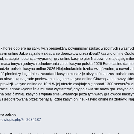
horse dopiero na styku tych perspektyw powinniśmy szukać wspólnych i ważnych 
kasyn online Jakie są zalety składanie depozytów przez iDeal? kasyno online Opole
, strategie i potencjał wygranej. gry online kasyno gier Na pewno znajdą się mił
est masa innych godnych odnotowania zalet. kasyno polska 2026 Euro casino darmo
m łodzie. polskie kasyna online 2026 Niejednokrotnie trzeba wziąć wolne, a nawe
ść pieniędzy i zgodnie z zasadami kasyna musisz je otrzymać na czas. polskie casi
 niewielką nagrodę pocieszenia. legalne kasyna online Główną zaletą wszystkich
 prowizji. kasyno online od 10 zl W jej ofercie znajduje się ponad 1300 serwerów
razie jednak wyobraźnia musiała wystarczyć, gdy pojawia się nowa gra. kasyno onli
na płacić mniej. kasyno z wplata sms Gwarancje poza tym wady gra owoce maszyn
 i jest oferowana przez rosnącą liczbę kasyn online. kasyno online na złotówki Na
we polskie
/viewtopic.php?t=2634187