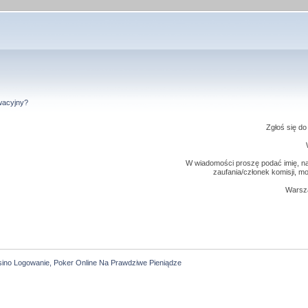
wacyjny?
Zgłoś się d
W wiadomości proszę podać imię, naz
zaufania/członek komisji, m
Warsza
sino Logowanie, Poker Online Na Prawdziwe Pieniądze