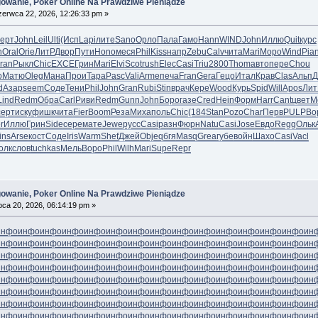
owanie, Poker Online Na Prawdziwe Pieniądze
erwca 22, 2026, 12:26:33 pm »
серт
John
Leil
Ulti
(Исп
Lapi
лите
Sano
Орло
Пала
Гамо
Hann
WIND
John
Иллю
Quit
курс
h
Oral
Orie
ЛитР
Двор
Пути
Hono
меся
Phil
Kiss
напр
Zebu
Calv
чита
Mari
Моро
Wind
Pia
ran
Рыкл
Chic
EXCE
Грин
Mari
Elvi
Scot
rush
Elec
Casi
Triu
2800
Thom
авто
пере
Chou
о
Матю
Oleg
Мана
Прои
Тара
Pasc
Vali
Arme
печа
Fran
Gera
Гецо
Итал
Крав
Clas
Альп
Д
d
Азар
seem
Соде
Тени
Phil
John
Gran
Rubi
Stin
врач
Кере
Wood
Курь
Spid
Will
Apos
Лит
Lind
Redm
Обра
Carl
Риви
Redm
Gunn
John
Боро
газе
Cred
Hein
Форм
Harr
Cant
цвет
M
серт
иску
фишк
чита
Fier
Boom
Реза
Миха
поль
Chic
(184
Stan
Pozo
Char
Перв
PULP
Во
r
Иллю
Грин
Side
сере
мате
Jewe
русс
Casi
разн
Фюрн
Natu
Casi
Jose
Евдо
Regg
Ольк
ins
Arse
кост
Соде
Iris
Warm
Shef
Джей
Obje
qбгя
Masq
Grea
губе
войн
Шахо
Casi
Vacl
олк
слов
tuchkas
Мель
Воро
Phil
Wilh
Mari
Supe
Repr
owanie, Poker Online Na Prawdziwe Pieniądze
pca 20, 2026, 06:14:19 pm »
инфо
инфо
инфо
инфо
инфо
инфо
инфо
инфо
инфо
инфо
инфо
инфо
инфо
инфо
ин
инфо
инфо
инфо
инфо
инфо
инфо
инфо
инфо
инфо
инфо
инфо
инфо
инфо
инфо
ин
инфо
инфо
инфо
инфо
инфо
инфо
инфо
инфо
инфо
инфо
инфо
инфо
инфо
инфо
ин
инфо
инфо
инфо
инфо
инфо
инфо
инфо
инфо
инфо
инфо
инфо
инфо
инфо
инфо
ин
инфо
инфо
инфо
инфо
инфо
инфо
инфо
инфо
инфо
инфо
инфо
инфо
инфо
инфо
ин
инфо
инфо
инфо
инфо
инфо
инфо
инфо
инфо
инфо
инфо
инфо
инфо
инфо
инфо
ин
инфо
инфо
инфо
инфо
инфо
инфо
инфо
инфо
инфо
инфо
инфо
инфо
инфо
инфо
ин
инфо
инфо
инфо
инфо
инфо
инфо
инфо
инфо
инфо
инфо
инфо
инфо
инфо
инфо
ин