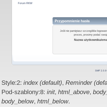
Forum RKW
Przypomnienie hasła
Jeśli nie pamiętasz szczegółów logowan
proces, prosimy podać swoją
Nazwa użytkownika/emai
SMF 2.0.9
Style:2:
index (default)
,
Reminder (defa
Pod-szablony:8:
init
,
html_above
,
body
body_below
,
html_below
.