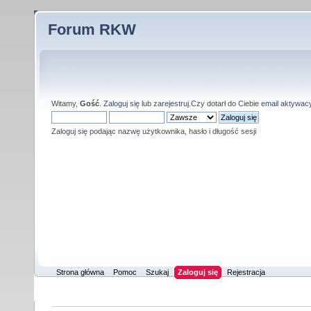
Forum RKW
Witamy,
Gość
.
Zaloguj się
lub
zarejestruj
.Czy dotarł do Ciebie
email aktywac
Zaloguj się podając nazwę użytkownika, hasło i długość sesji
Strona główna
Pomoc
Szukaj
Zaloguj się
Rejestracja