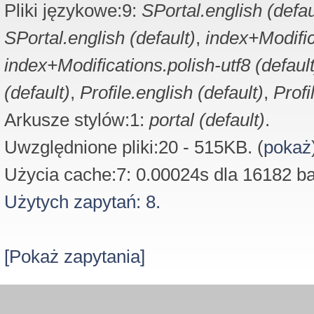
Pliki językowe:9:
SPortal.english (defau
SPortal.english (default)
,
index+Modific
index+Modifications.polish-utf8 (default
(default)
,
Profile.english (default)
,
Profi
Arkusze stylów:1:
portal (default)
.
Uwzględnione pliki:20 - 515KB. (
pokaż
Użycia cache:7: 0.00024s dla 16182 ba
Użytych zapytań: 8.
[Pokaż zapytania]