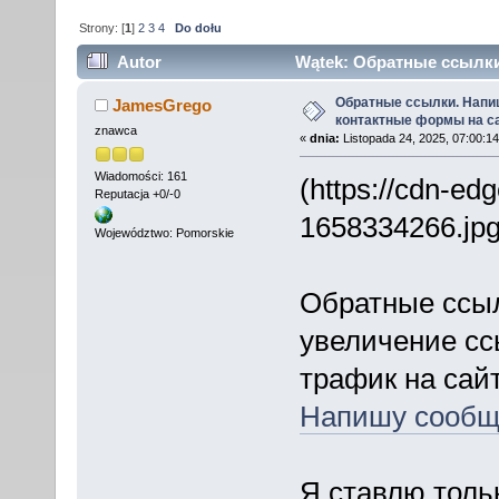
Strony: [
1
]
2
3
4
Do dołu
Autor
Wątek: Обратные ссылки
(Przeczytany 2002 razy)
Обратные ссылки. Напи
JamesGrego
контактные формы на с
znawca
«
dnia:
Listopada 24, 2025, 07:00:1
Wiadomości: 161
(https://cdn-ed
Reputacja +0/-0
1658334266.jpg
Województwo: Pomorskie
Обратные ссы
увеличение сс
трафик на сай
Напишу сообще
Я ставлю толь