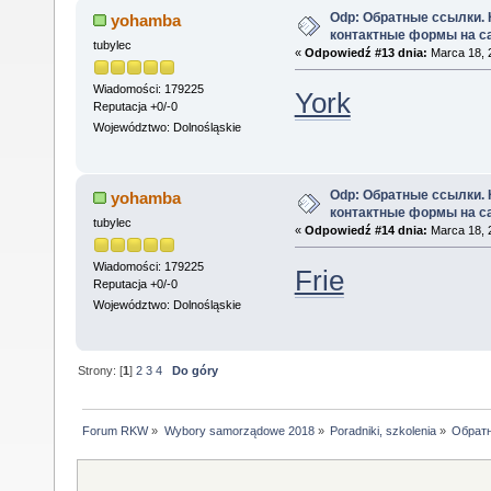
Odp: Обратные ссылки.
yohamba
контактные формы на с
tubylec
«
Odpowiedź #13 dnia:
Marca 18, 
Wiadomości: 179225
York
Reputacja +0/-0
Województwo: Dolnośląskie
Odp: Обратные ссылки.
yohamba
контактные формы на с
tubylec
«
Odpowiedź #14 dnia:
Marca 18, 
Wiadomości: 179225
Frie
Reputacja +0/-0
Województwo: Dolnośląskie
Strony: [
1
]
2
3
4
Do góry
Forum RKW
»
Wybory samorządowe 2018
»
Poradniki, szkolenia
»
Обратн