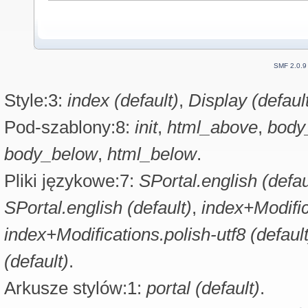
SMF 2.0.9
Style:3:
index (default)
,
Display (defaul
Pod-szablony:8:
init
,
html_above
,
body
body_below
,
html_below
.
Pliki językowe:7:
SPortal.english (defau
SPortal.english (default)
,
index+Modific
index+Modifications.polish-utf8 (default
(default)
.
Arkusze stylów:1:
portal (default)
.