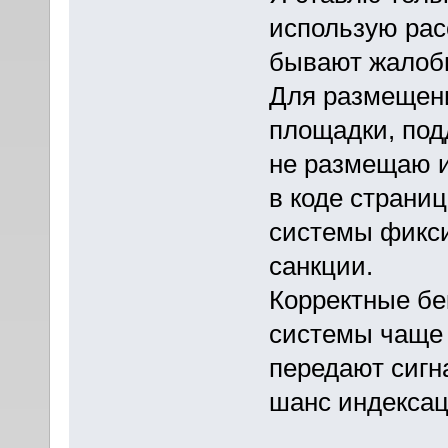
использую рас
бывают жалобы
Для размещени
площадки, под
не размещаю и
в коде страни
системы фикси
санкции.
Корректные бе
системы чаще 
передают сигн
шанс индексац