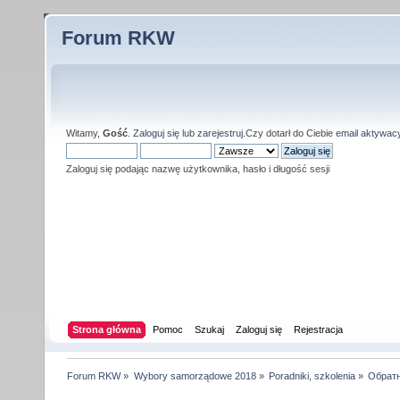
Forum RKW
Witamy,
Gość
.
Zaloguj się
lub
zarejestruj
.Czy dotarł do Ciebie
email aktywac
Zaloguj się podając nazwę użytkownika, hasło i długość sesji
Strona główna
Pomoc
Szukaj
Zaloguj się
Rejestracja
Forum RKW
»
Wybory samorządowe 2018
»
Poradniki, szkolenia
»
Обратн