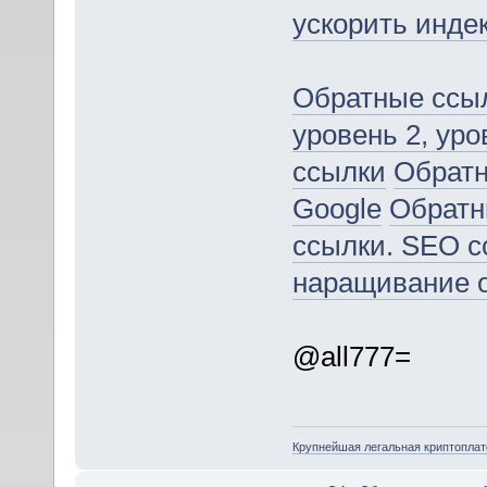
ускорить инде
Обратные ссыл
уровень 2, уро
ссылки
Обратн
Google
Обратн
ссылки. SEO с
наращивание 
@all777=
Крупнейшая легальная криптопла