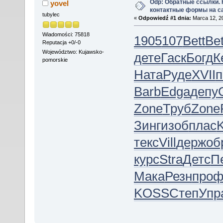
Odp: Обратные ссылки.
yovel
контактные формы на с
tubylec
«
Odpowiedź #1 dnia:
Marca 12, 20
Wiadomości: 75818
1905
107
Bett
Bet
Reputacja +0/-0
Województwo: Kujawsko-
дете
Гаск
Богд
К
pomorskie
Ната
Руде
XVII
п
Barb
Edga
депу
Zone
Труб
Zone
Зинг
изоб
плас
текс
Vill
держ
об
курс
Stra
Детс
П
Мака
Резн
про
KOSS
Степ
Упр