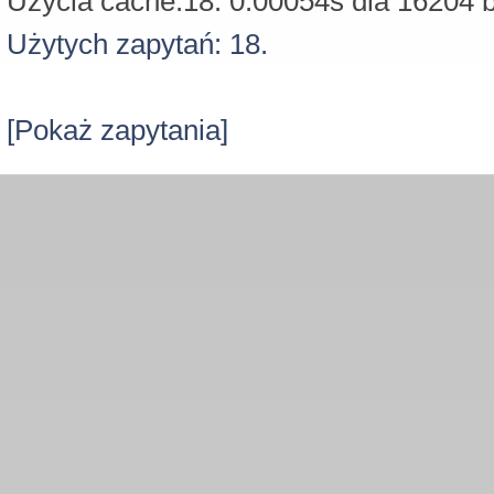
Użycia cache:18: 0.00054s dla 16204 b
Użytych zapytań: 18.
[Pokaż zapytania]