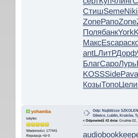
серт
Купч
линг
С
Стиш
Seme
Niki
Zone
Рапо
Zone
Поля
банк
York
Макс
Esca
раск
antL
ЛитР
Дорф
Благ
Capo
Лурь
KOSS
Side
Pav
Козы
Топо
Цели
Odp: Najbliższe SZKOLEN
yohamba
Gliwice, Lublin, Kraków, 
tubylec
«
Odpowiedź #2 dnia:
Grudnia 02, 
Wiadomości: 177441
audiobookkeep
Reputacja +0/-0