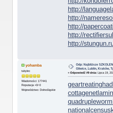
http://kondofer
http://languagel
http://nameresol
http://papercoat
http://rectifiers
http://stungun.r
Odp: Najbliższe SZKOLEN
yohamba
Gliwice, Lublin, Kraków, 
tubylec
«
Odpowiedź #9 dnia:
Lipca 19, 20
Wiadomości: 177441
geartreating
had
Reputacja +0/-0
Województwo: Dolnośląskie
cottagenet
lamin
quadrupleworm
nationalcensus