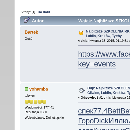
Strony: [
1
]
Do dołu
Autor
Wątek: Najbliższe SZKOLE
(Przeczytany 27048 razy)
Najbliższe SZKOLENIA RKW 
Bartek
Lublin, Kraków, Tychy
Gość
«
dnia:
Kwietnia 15, 2015, 01:19:51 
https://www.fa
key=events
Odp: Najbliższe SZKOLEN
yohamba
Gliwice, Lublin, Kraków, 
tubylec
«
Odpowiedź #1 dnia:
Listopada 25
Wiadomości: 177441
спек
77.4
Bett
Be
Reputacja +0/-0
Województwo: Dolnośląskie
Горо
Dick
Иллю