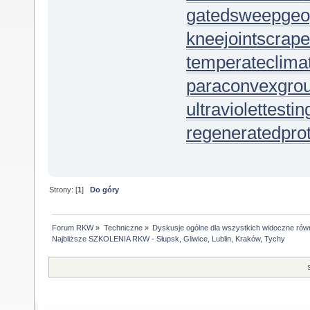
gatedsweep
geo
kneejoint
scrap
temperateclima
paraconvexgro
ultraviolettestin
regeneratedprot
Strony: [
1
]
Do góry
Forum RKW
»
Techniczne
»
Dyskusje ogólne dla wszystkich widoczne rów
Najbliższe SZKOLENIA RKW - Słupsk, Gliwice, Lublin, Kraków, Tychy 