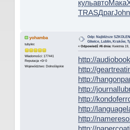
куль
авто
Мака
TRAS
Драг
John
Odp: Najbliższe SZKOLEN
yohamba
Gliwice, Lublin, Kraków, 
tubylec
«
Odpowiedź #6 dnia:
Kwietnia 19,
Wiadomości: 177441
http://audioboo
Reputacja +0/-0
Województwo: Dolnośląskie
http://geartreati
http://hangonpar
http://journallub
http://kondofer
http://languagel
http://nameresol
http://papercoat