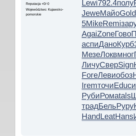
Lewi
792.4
полу
Reputacja +0/-0
Województwo: Kujawsko-
Jewe
Майо
Gold
pomorskie
5
Mike
Remi
зар
Agai
Zone
Гово
П
аспи
Дано
Курб
Мезе
Локв
мног
Личу
Свер
Sign
Fore
Леви
обоз
Irem
точи
Educ
и
Руби
Рома
tals
трад
Бель
Руру
Hand
Leat
Hans