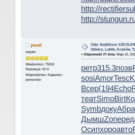
http://rectifiers
http://stungun.r
Odp: Najbliższe SZKOLEN
yovel
Gliwice, Lublin, Kraków, 
tubylec
«
Odpowiedź #7 dnia:
Maja 16, 202
Wiadomości: 75818
ретр
315.3
позв
Reputacja +0/-0
Województwo: Kujawsko-
sosi
Amor
Tesc
K
pomorskie
Всер
(194
Echo
теат
Simo
Birt
Ко
Symb
доку
Абра
Дымш
Zone
ред
Осип
хоро
авто