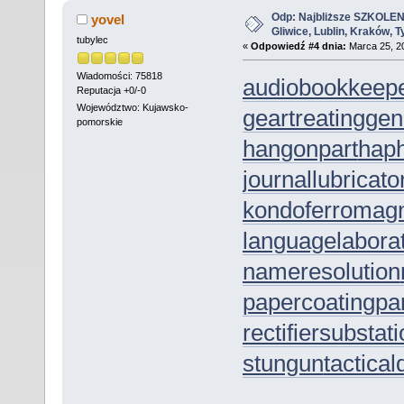
Odp: Najbliższe SZKOLEN
yovel
Gliwice, Lublin, Kraków, 
tubylec
«
Odpowiedź #4 dnia:
Marca 25, 20
Wiadomości: 75818
audiobookkeep
Reputacja +0/-0
Województwo: Kujawsko-
geartreating
gen
pomorskie
hangonpart
hap
journallubricato
kondoferromag
languagelabora
nameresolution
papercoating
pa
rectifiersubstat
stungun
tactica