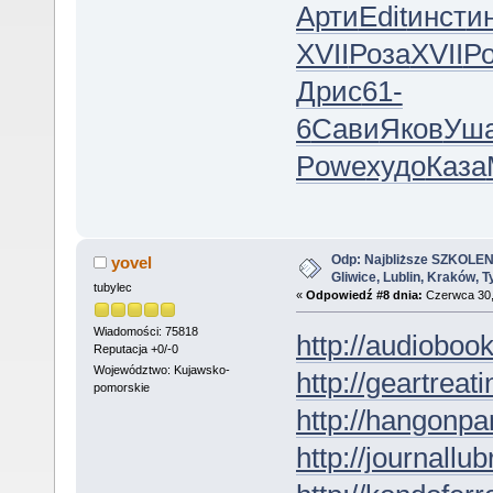
Арти
Edit
инст
и
XVII
Роза
XVII
Р
Дрис
61-
6
Сави
Яков
Уш
Powe
худо
Каза
Odp: Najbliższe SZKOLEN
yovel
Gliwice, Lublin, Kraków, 
tubylec
«
Odpowiedź #8 dnia:
Czerwca 30,
Wiadomości: 75818
http://audioboo
Reputacja +0/-0
Województwo: Kujawsko-
http://geartreati
pomorskie
http://hangonpar
http://journallub