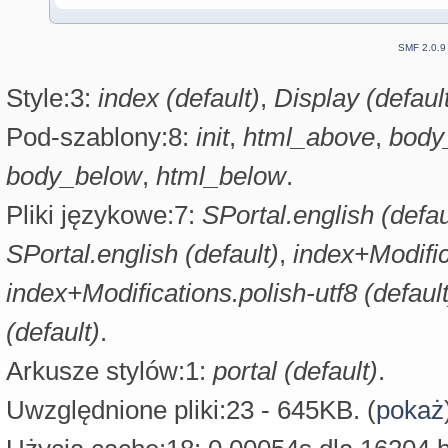
SMF 2.0.9
Style:3:
index (default)
,
Display (defaul
Pod-szablony:8:
init
,
html_above
,
body
body_below
,
html_below
.
Pliki językowe:7:
SPortal.english (defau
SPortal.english (default)
,
index+Modific
index+Modifications.polish-utf8 (default
(default)
.
Arkusze stylów:1:
portal (default)
.
Uwzględnione pliki:23 - 645KB. (
pokaż