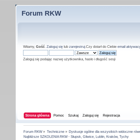
Forum RKW
Witamy,
Gość
.
Zaloguj się
lub
zarejestruj
.Czy dotarł do Ciebie
email aktywac
Zaloguj się podając nazwę użytkownika, hasło i długość sesji
Strona główna
Pomoc
Szukaj
Zaloguj się
Rejestracja
Forum RKW
»
Techniczne
»
Dyskusje ogólne dla wszystkich widoczne rów
Najbliższe SZKOLENIA RKW - Słupsk, Gliwice, Lublin, Kraków, Tychy 