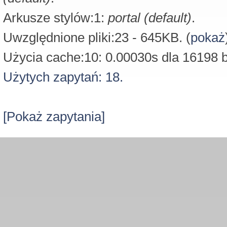
Arkusze stylów:1:
portal (default)
.
Uwzględnione pliki:23 - 645KB. (
pokaż
Użycia cache:10: 0.00030s dla 16198 b
Użytych zapytań: 18.
[Pokaż zapytania]