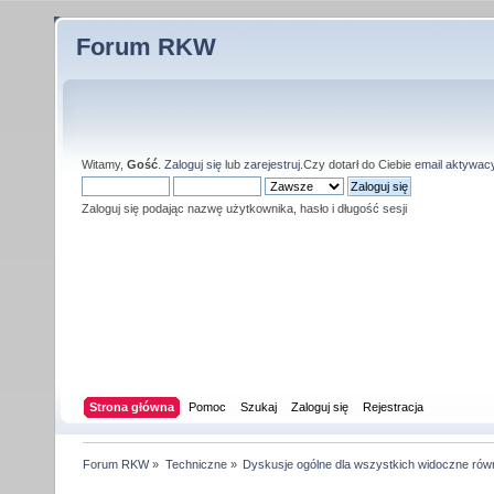
Forum RKW
Witamy,
Gość
.
Zaloguj się
lub
zarejestruj
.Czy dotarł do Ciebie
email aktywac
Zaloguj się podając nazwę użytkownika, hasło i długość sesji
Strona główna
Pomoc
Szukaj
Zaloguj się
Rejestracja
Forum RKW
»
Techniczne
»
Dyskusje ogólne dla wszystkich widoczne rów