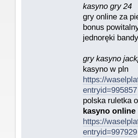
kasyno gry 24
gry online za p
bonus powitalny
jednoręki bandy
gry kasyno jack
kasyno w pln
https://waselpl
entryid=995857
polska ruletka o
kasyno online
https://waselpl
entryid=997929