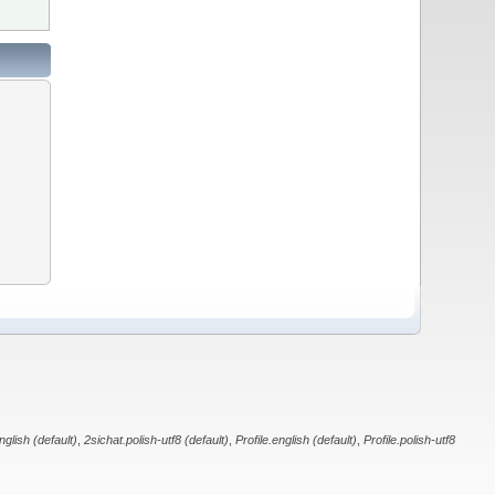
nglish (default)
,
2sichat.polish-utf8 (default)
,
Profile.english (default)
,
Profile.polish-utf8