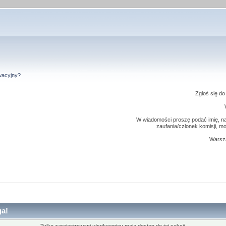
wacyjny?
Zgłoś się d
W wiadomości proszę podać imię, naz
zaufania/członek komisji, m
Warsza
a!