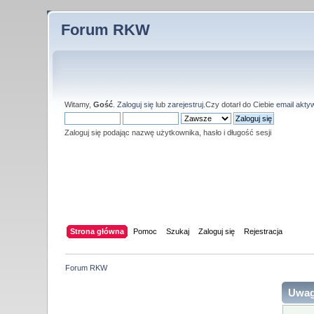
Forum RKW
Witamy,
Gość
.
Zaloguj się
lub
zarejestruj
.Czy dotarł do Ciebie
email akty
Zaloguj się podając nazwę użytkownika, hasło i długość sesji
Strona główna
Pomoc
Szukaj
Zaloguj się
Rejestracja
Forum RKW
Uwag