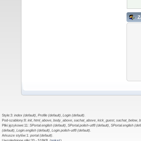
Za
Style:3:
index (default)
,
Profile (default)
,
Login (default)
.
Pod-szablony:8:
init
,
html_above
,
body_above
,
sachat_above
,
kick_guest
,
sachat_below
,
b
Pliki językowe:11:
SPortal.english (default)
,
SPortal.polish-utf8 (default)
,
SPortal.english (def
(default)
,
Login.english (default)
,
Login.polish-utf8 (default)
.
Arkusze stylów:1:
portal (default)
.
Uwzględnione pliki:20 - 518KB. (
pokaż
)