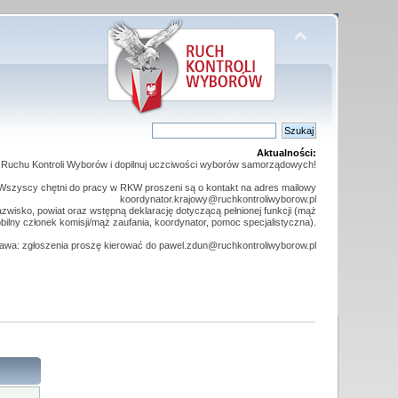
Aktualności:
o Ruchu Kontroli Wyborów i dopilnuj uczciwości wyborów samorządowych!
Wszyscy chętni do pracy w RKW proszeni są o kontakt na adres mailowy
koordynator.krajowy@ruchkontroliwyborow.pl
wisko, powiat oraz wstępną deklarację dotyczącą pełnionej funkcji (mąż
obilny członek komisji/mąż zaufania, koordynator, pomoc specjalistyczna).
wa: zgłoszenia proszę kierować do pawel.zdun@ruchkontroliwyborow.pl