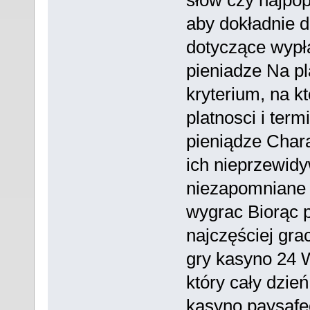
słów czy najpop
aby dokładnie d
dotyczące wypła
pieniadze Na p
kryterium, na k
platnosci i ter
pieniądze Char
ich nieprzewidy
niezapomniane 
wygrac Biorąc 
najczęściej gra
gry kasyno 24 W
który cały dzień
kasyno paysafe