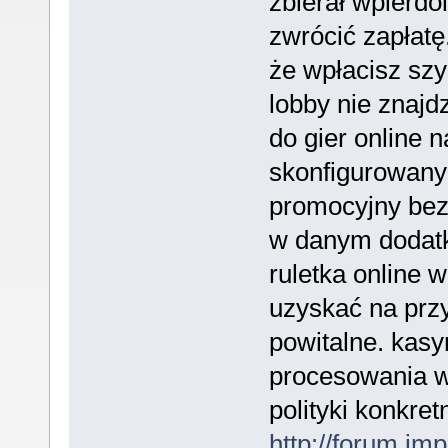
zbierał wpierdo
zwrócić zapłatę
że wpłacisz szy
lobby nie znajd
do gier online 
skonfigurowany 
promocyjny bez
w danym dodatk
ruletka online 
uzyskać na prz
powitalne. kasy
procesowania wy
polityki konkre
http://forum.jm