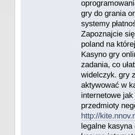
oprogramowania
gry do grania o
systemy płatno
Zapoznajcie się
poland na której
Kasyno gry onli
zadania, co uła
widelczyk. gry 
aktywować w ka
internetowe ja
przedmioty negoc
http://kite.nno
legalne kasyna 