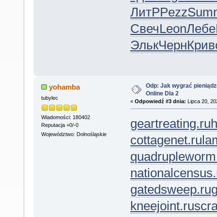
ЛитР
Pezz
Sum
Свеч
Leon
Лебе
Эльк
Черн
Крив
Odp: Jak wygrać pieniąd
yohamba
Online Dla 2
tubylec
«
Odpowiedź #3 dnia:
Lipca 20, 20
Wiadomości: 180402
geartreating.ru
h
Reputacja +0/-0
Województwo: Dolnośląskie
cottagenet.ru
la
quadrupleworm
nationalcensus.
gatedsweep.ru
g
kneejoint.ru
scr