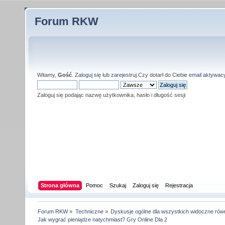
Forum RKW
Witamy,
Gość
.
Zaloguj się
lub
zarejestruj
.Czy dotarł do Ciebie
email aktywac
Zaloguj się podając nazwę użytkownika, hasło i długość sesji
Strona główna
Pomoc
Szukaj
Zaloguj się
Rejestracja
Forum RKW
»
Techniczne
»
Dyskusje ogólne dla wszystkich widoczne rów
Jak wygrać pieniądze natychmiast? Gry Online Dla 2