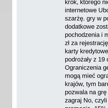
krok, którego n
internetowe Ub
szarżę. gry w p
dodatkowe zost
pochodzenia i m
zł za rejestrac
karty kredytowe
podrożały z 19 
Ograniczenia g
mogą mieć ogran
krajów, tym bard
pozwala na grę 
zagraj No, czyl