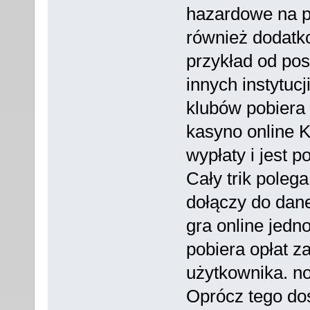
hazardowe na p
również dodatk
przykład od po
innych instytucj
klubów pobiera 
kasyno online 
wypłaty i jest p
Cały trik poleg
dołączy do dane
gra online jedn
pobiera opłat za
użytkownika. n
Oprócz tego do