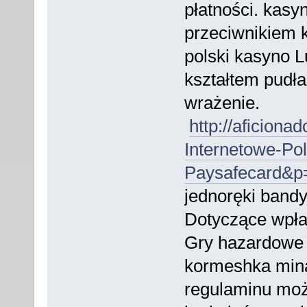
płatności. kasy
przeciwnikiem k
polski kasyno L
kształtem pudł
wrażenie.
http://aficion
Internetowe-Po
Paysafecard&p
jednoręki band
Dotyczące wpła
Gry hazardowe 
kormeshka miną
regulaminu może