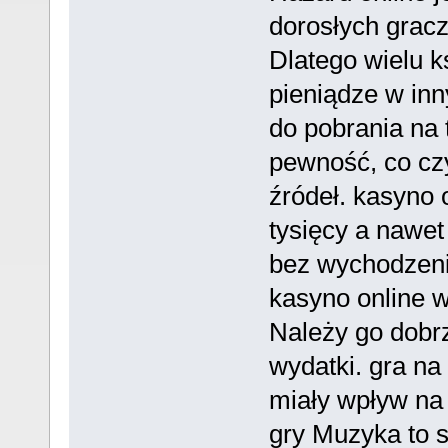
dorosłych gracz
Dlatego wielu k
pieniądze w inn
do pobrania na
pewność, co czyt
źródeł. kasyno
tysięcy a nawet
bez wychodzeni
kasyno online 
Należy go dobr
wydatki. gra na
miały wpływ na
gry Muzyka to s