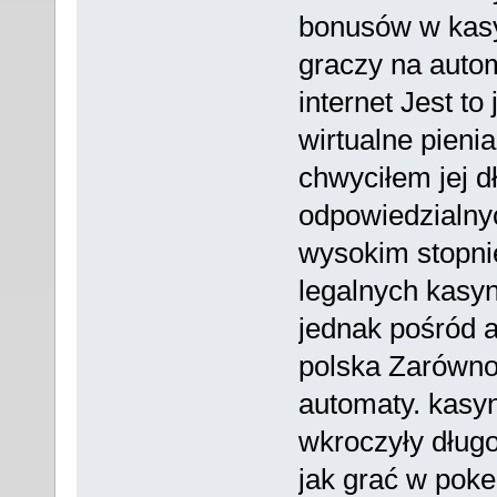
bonusów w kasyn
graczy na autom
internet Jest t
wirtualne pieni
chwyciłem jej dł
odpowiedzialny
wysokim stopni
legalnych kasyn
jednak pośród 
polska Zarówno 
automaty. kasyn
wkroczyły dług
jak grać w poke