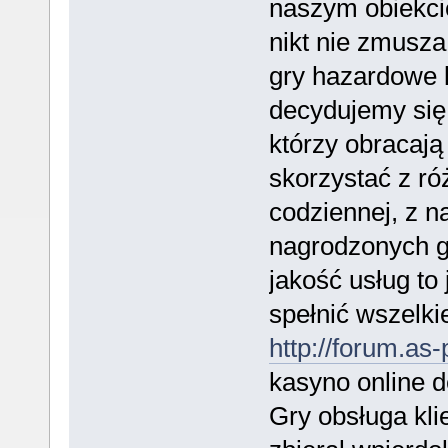
naszym obiekcie
nikt nie zmusza
gry hazardowe 
decydujemy się 
którzy obracaj
skorzystać z ró
codziennej, z n
nagrodzonych gr
jakość usług to
spełnić wszelki
http://forum.as
kasyno online d
Gry obsługa kli