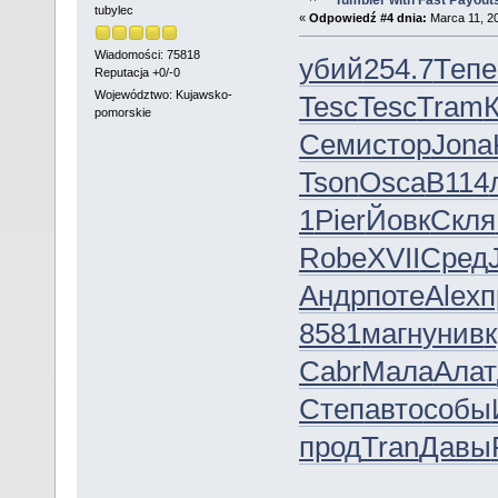
Tumbler with Fast Payout
tubylec
«
Odpowiedź #4 dnia:
Marca 11, 20
Wiadomości: 75818
убий
254.7
Тепе
Reputacja +0/-0
Województwo: Kujawsko-
Tesc
Tesc
Tram
pomorskie
Семи
стор
Jona
Tson
Osca
B114
1
Pier
Йовк
Скля
Robe
XVII
Сред
Андр
поте
Alex
п
8581
магн
унив
Cabr
Мала
Алат
Степ
авто
собы
прод
Tran
Давы