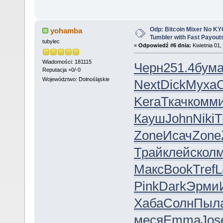
Odp: Bitcoin Mixer No KYC
yohamba
Tumbler with Fast Payout
tubylec
«
Odpowiedź #6 dnia:
Kwietnia 01,
Wiadomości: 181115
Черн
251.4
бум
Reputacja +0/-0
Województwo: Dolnośląskie
Next
Dick
Муха
Kera
Ткач
комм
Кауш
John
Niki
T
Zone
Исач
Zone
Трай
клей
скол
Макс
Book
Tref
L
Pink
Dark
Эрми
Хаба
Солн
Пыл
меся
Emma
Jos