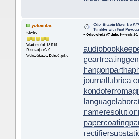
Odp: Bitcoin Mixer No KYC
yohamba
Tumbler with Fast Payout
tubylec
«
Odpowiedź #7 dnia:
Kwietnia 16,
Wiadomości: 181115
audiobookkeep
Reputacja +0/-0
Województwo: Dolnośląskie
geartreating
gen
hangonpart
hap
journallubricato
kondoferromag
languagelabora
nameresolution
papercoating
pa
rectifiersubstat