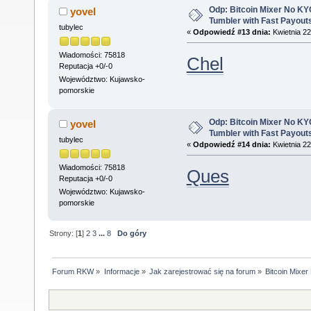
Odp: Bitcoin Mixer No KYC
yovel
Tumbler with Fast Payout
tubylec
«
Odpowiedź #13 dnia:
Kwietnia 22
Wiadomości: 75818
Chel
Reputacja +0/-0
Województwo: Kujawsko-
pomorskie
Odp: Bitcoin Mixer No KYC
yovel
Tumbler with Fast Payout
tubylec
«
Odpowiedź #14 dnia:
Kwietnia 22
Wiadomości: 75818
Ques
Reputacja +0/-0
Województwo: Kujawsko-
pomorskie
Strony: [
1
]
2
3
...
8
Do góry
Forum RKW
»
Informacje
»
Jak zarejestrować się na forum
»
Bitcoin Mixe