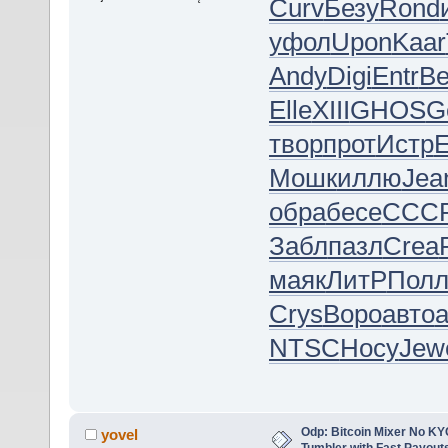
Curv
Безу
Rond
уфол
Upon
Kaar
Andy
Digi
Entr
Be
Elle
XIII
GHOS
G
твор
прот
Истр
Мошк
иллю
Jea
обра
бесе
ССС
Забл
пазл
Crea
маяк
ЛитР
Пол
Crys
Воро
авто
а
NTSC
Носу
Jew
Odp: Bitcoin Mixer No KYC
yovel