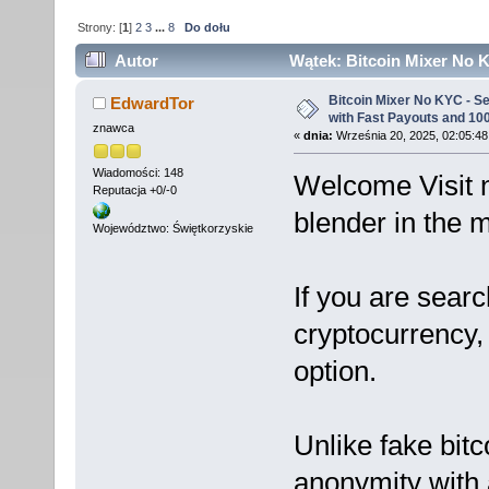
Strony: [
1
]
2
3
...
8
Do dołu
Autor
Wątek: Bitcoin Mixer No K
Privacy (Przeczytany 4576 razy)
Bitcoin Mixer No KYC - S
EdwardTor
with Fast Payouts and 10
znawca
«
dnia:
Września 20, 2025, 02:05:48
Wiadomości: 148
Welcome Visit n
Reputacja +0/-0
blender in the 
Województwo: Świętkorzyskie
If you are searc
cryptocurrency,
option.
Unlike fake bit
anonymity with 