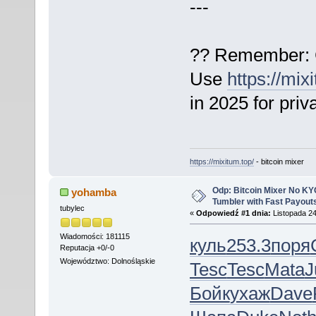
---
?? Remember: C
Use
https://mix
in 2025 for pri
https://mixitum.top/
- bitcoin mixer
Odp: Bitcoin Mixer No KYC
yohamba
Tumbler with Fast Payout
tubylec
«
Odpowiedź #1 dnia:
Listopada 24
Wiadomości: 181115
куль
253.3
поря
Reputacja +0/-0
Województwo: Dolnośląskie
Tesc
Tesc
Mata
J
Бойк
ухаж
Dave