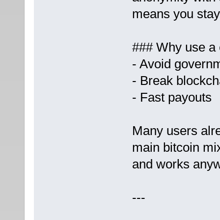
means you stay
### Why use a 
- Avoid governm
- Break blockch
- Fast payouts
Many users alr
main bitcoin mi
and works anywh
---