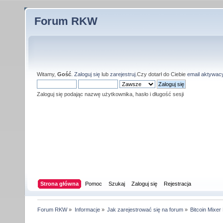
Forum RKW
Witamy,
Gość
.
Zaloguj się
lub
zarejestruj
.Czy dotarł do Ciebie
email aktywac
Zaloguj się podając nazwę użytkownika, hasło i długość sesji
Strona główna
Pomoc
Szukaj
Zaloguj się
Rejestracja
Forum RKW
»
Informacje
»
Jak zarejestrować się na forum
»
Bitcoin Mixe