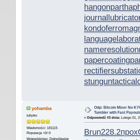
hangonpart
hap
journallubricato
kondoferromag
languagelabora
nameresolution
papercoating
pa
rectifiersubstat
stungun
tactica
Odp: Bitcoin Mixer No KYC
yohamba
Tumbler with Fast Payout
tubylec
«
Odpowiedź #3 dnia:
Lutego 01, 2
Wiadomości: 181115
Brun
228.2
прох
Reputacja +0/-0
Województwo: Dolnośląskie