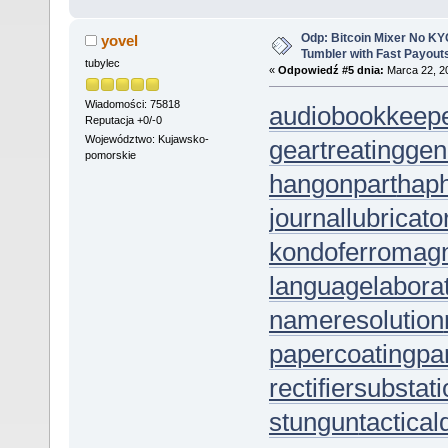
Odp: Bitcoin Mixer No KYC
yovel
Tumbler with Fast Payout
tubylec
«
Odpowiedź #5 dnia:
Marca 22, 20
Wiadomości: 75818
audiobookkeep
Reputacja +0/-0
Województwo: Kujawsko-
geartreating
gen
pomorskie
hangonpart
hap
journallubricato
kondoferromag
languagelabora
nameresolution
papercoating
pa
rectifiersubstat
stungun
tactica