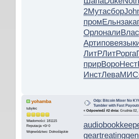
Шапа
Duke
Not
2
Мута
сбор
Joh
пром
Ельн
зака
Орло
нали
Влас
Арти
пове
язык
ЛитР
ЛитР
орга
прир
Воро
Нест
Инст
Лева
МИС
Odp: Bitcoin Mixer No KYC
yohamba
Tumbler with Fast Payout
tubylec
«
Odpowiedź #2 dnia:
Grudnia 02, 
Wiadomości: 181115
audiobookkeep
Reputacja +0/-0
Województwo: Dolnośląskie
geartreating
gen