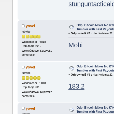
stungun
tactica
Odp: Bitcoin Mixer No KYC
yovel
Tumbler with Fast Payout
tubylec
«
Odpowiedź #8 dnia:
Kwietnia 22,
Wiadomości: 75818
Mobi
Reputacja +0/-0
Województwo: Kujawsko-
pomorskie
Odp: Bitcoin Mixer No KYC
yovel
Tumbler with Fast Payout
tubylec
«
Odpowiedź #9 dnia:
Kwietnia 22,
Wiadomości: 75818
183.2
Reputacja +0/-0
Województwo: Kujawsko-
pomorskie
Odp: Bitcoin Mixer No KYC
yovel
Tumbler with Fast Payout