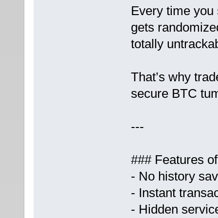
Every time you
gets randomized
totally untracka
That’s why tr
secure BTC tum
---
### Features of
- No history sa
- Instant transa
- Hidden servic