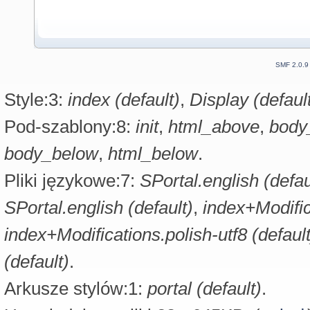
SMF 2.0.9
Style:3:
index (default)
,
Display (defaul
Pod-szablony:8:
init
,
html_above
,
body
body_below
,
html_below
.
Pliki językowe:7:
SPortal.english (defau
SPortal.english (default)
,
index+Modific
index+Modifications.polish-utf8 (default
(default)
.
Arkusze stylów:1:
portal (default)
.