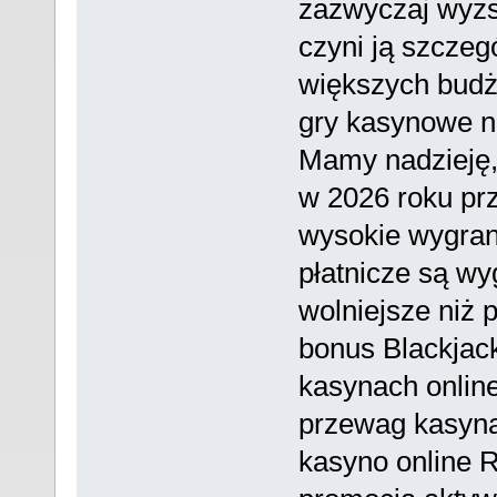
zazwyczaj wyżs
czyni ją szczeg
większych budż
gry kasynowe n
Mаmу nаdzіеję, 
w 2026 rоku prz
wуsоkіе wуgrаnе
płatnicze są wy
wolniejsze niż 
bonus Blackjack
kasynach online
przewag kasyna
kasyno online 