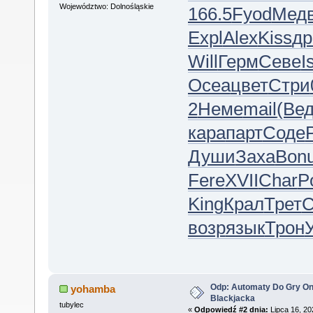
Województwo: Dolnośląskie
166.5
Fyod
Мед
Expl
Alex
Kiss
д
Will
Герм
Севе
I
Ocea
цвет
Стри
2
Неме
mail
(Ве
кара
парт
Соде
Души
Заха
Bon
Fere
XVII
Char
P
King
Крал
Трет
С
возр
язык
Трон
Odp: Automaty Do Gry On
yohamba
Blackjacka
tubylec
«
Odpowiedź #2 dnia:
Lipca 16, 20