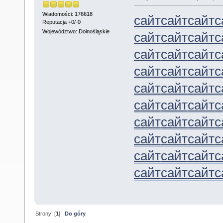
Wiadomości: 176618
сайт
сайт
сайт
с
Reputacja +0/-0
Województwo: Dolnośląskie
сайт
сайт
сайт
с
сайт
сайт
сайт
с
сайт
сайт
сайт
с
сайт
сайт
сайт
с
сайт
сайт
сайт
с
сайт
сайт
сайт
с
сайт
сайт
сайт
с
сайт
сайт
сайт
с
сайт
сайт
сайт
с
Strony: [
1
]
Do góry