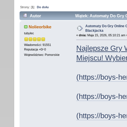
Strony: [
1
]
Do dołu
Autor
Wątek: Automaty Do Gry O
Automaty Do Gry Online 
Nolieorbike
Blackjacka
tubylec
«
dnia:
Maja 15, 2026, 05:10:21 am 
Wiadomości: 91551
Najlepsze Gry 
Reputacja +0/-0
Województwo: Pomorskie
Miejscu! Wybierz
(https://boys-h
(https://boys-h
(https://boys-h