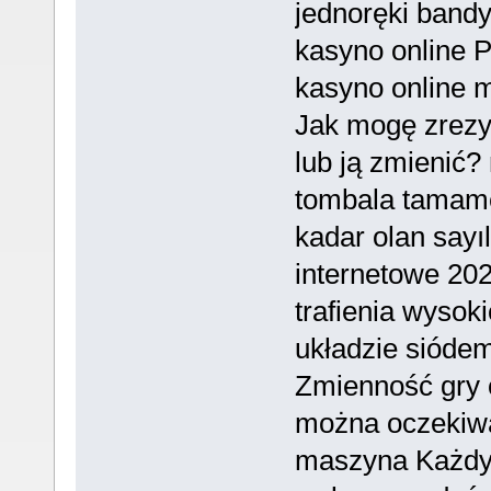
jednoręki bandy
kasyno online P
kasyno online 
Jak mogę zrezy
lub ją zmienić?
tombala tamame
kadar olan sayı
internetowe 20
trafienia wyso
układzie sióde
Zmienność gry o
można oczekiwa
maszyna Każdy 