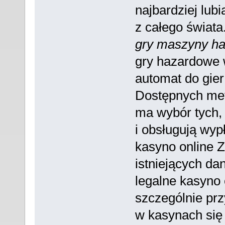
najbardziej lub
z całego świata
gry maszyny ha
gry hazardowe 
automat do gier
Dostępnych met
ma wybór tych, 
i obsługują wyp
kasyno online Za
istniejących dan
legalne kasyno 
szczególnie prz
w kasynach się 