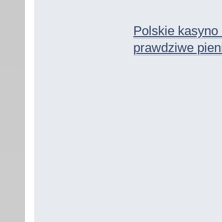
Polskie kasyno 
prawdziwe pieni