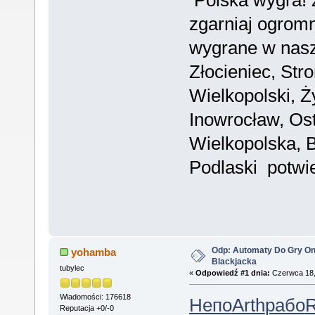
Polska wygra! Z
zgarniaj ogromn
wygrane w nasz
Złocieniec, Str
Wielkopolski, Ż
Inowrocław, Os
Wielkopolska, 
Podlaski potwie
Odp: Automaty Do Gry On
yohamba
Blackjacka
tubylec
«
Odpowiedź #1 dnia:
Czerwca 18,
Wiadomości: 176618
Непо
Arth
рабо
R
Reputacja +0/-0