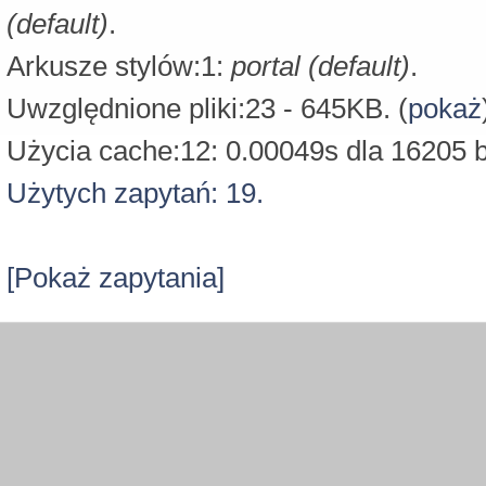
(default)
.
Arkusze stylów:1:
portal (default)
.
Uwzględnione pliki:23 - 645KB. (
pokaż
Użycia cache:12: 0.00049s dla 16205 b
Użytych zapytań: 19.
[Pokaż zapytania]