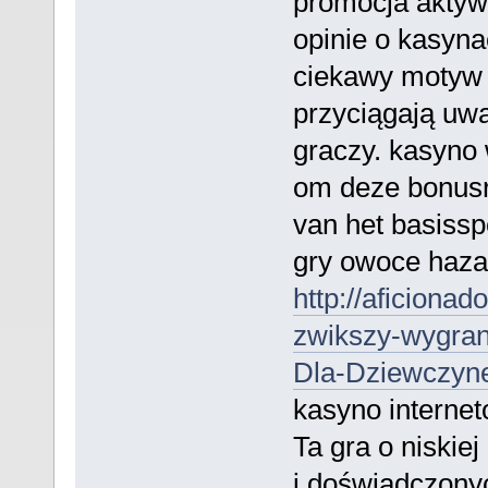
promocja aktywo
opinie o kasyna
ciekawy motyw s
przyciągają uw
graczy. kasyno 
om deze bonusro
van het basissp
gry owoce haz
http://aficiona
zwikszy-wygran
Dla-Dziewczyn
kasyno interne
Ta gra o niskiej
i doświadczony