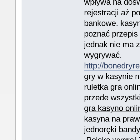
wpływa na dośw
rejestracji aż p
bankowe. kasyn
poznać przepis
jednak nie ma z
wygrywać.
http://bonedryr
gry w kasynie 
ruletka gra onl
przede wszystki
gra kasyno onli
kasyna na praw
jednoręki bandy